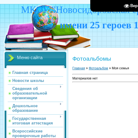
Вер
МКОУ "Новосидоровская ср
имени 25 героев 
Меню сайта
Фотоальбомы
Главная
»
Фотоальбом
» Моя семья
Главная страница
Материалов нет
Новости школы
Сведения об
образовательной
организации
Дошкольное
образование
Государственная
итоговая аттестация
Всероссийские
проверочные работы