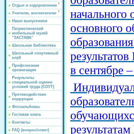
Отдых и оздоровление
начального 
Учителю, воспитателю
Наши выпускники
основного 
Патриотический
мобильный музей
"ЗАСТАВА"
образования
Школьная библиотека
результатов
Школьный спортивный
клуб
Профсоюзная
в сентябре –
организация
Результаты
специальной оценки
Индивидуа
условий труда (СОУТ)
Противодействие
образовате
коррупции
Фотоальбомы
обучающихся
Гостевая книга
Контакты
результатам
FAQ (вопрос/ответ)