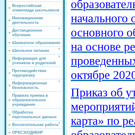
образовате
Всероссийская
олимпиада школьников
начального 
Инновационная
деятельность
основного о
Дистанционное
обучение
на основе р
Шахматное образование
Школьное питание
проведенных
Информация для
учеников и родителей
октябре 2020
Противодействие
терроризму
Информационная
безопасность
Приказ об у
Правила приема в
образовательное
мероприяти
учреждение
Обработка
карта» по р
персональных данных
Воспитательная работа
образовате
ОРКСЭ/ОДНКНР