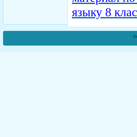
языку 8 кла
Co