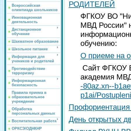
РОДИТЕЛЕЙ
Всероссийская
олимпиада школьников
ФГКОУ ВО "Ни
Инновационная
деятельность
МВД России" 
Дистанционное
информацион
обучение
обучению:
Шахматное образование
Школьное питание
О приеме на 
Информация для
учеников и родителей
Сайт ФГКОУ В
Противодействие
терроризму
академия МВД
Информационная
-80az.xn--b1ae
безопасность
Правила приема в
p1ai/Postuplen
образовательное
учреждение
Профориентация
Обработка
персональных данных
День открытых д
Воспитательная работа
ОРКСЭ/ОДНКНР