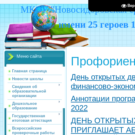
Вер
МКОУ "Новосидоровская ср
имени 25 героев 
Меню сайта
Профориен
Главная страница
День открытых д
Новости школы
финансово-эконо
Сведения об
образовательной
организации
Аннотации прогр
Дошкольное
2022
образование
Государственная
ДЕНЬ ОТКРЫТЫХ
итоговая аттестация
ПРИГЛАШАЕТ А
Всероссийские
проверочные работы