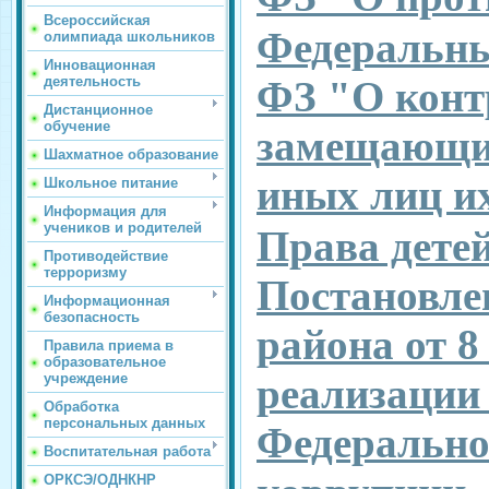
Всероссийская
Федеральный
олимпиада школьников
Инновационная
деятельность
ФЗ "О контр
Дистанционное
обучение
замещающих
Шахматное образование
иных лиц и
Школьное питание
Информация для
учеников и родителей
Права детей
Противодействие
терроризму
Постановле
Информационная
безопасность
района от 8
Правила приема в
образовательное
учреждение
реализации
Обработка
персональных данных
Федерально
Воспитательная работа
ОРКСЭ/ОДНКНР