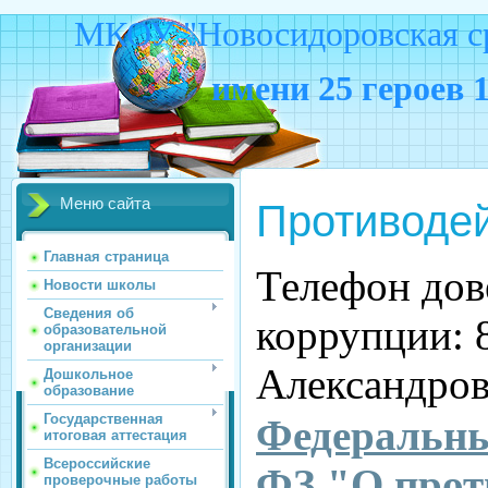
МКОУ "Новосидоровская ср
имени 25 героев 
Меню сайта
Противодей
Главная страница
Телефон дов
Новости школы
Сведения об
коррупции:
образовательной
организации
Александро
Дошкольное
образование
Государственная
Федеральный
итоговая аттестация
Всероссийские
ФЗ "О прот
проверочные работы