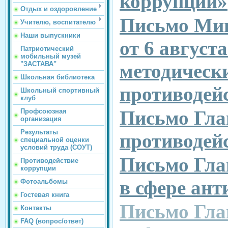
коррупции»
Отдых и оздоровление
Письмо Мин
Учителю, воспитателю
Наши выпускники
от 6 август
Патриотический
мобильный музей
"ЗАСТАВА"
методическ
Школьная библиотека
противодей
Школьный спортивный
клуб
Письмо Гла
Профсоюзная
организация
Результаты
противодей
специальной оценки
условий труда (СОУТ)
Письмо Гла
Противодействие
коррупции
в сфере ан
Фотоальбомы
Гостевая книга
Письмо Гла
Контакты
FAQ (вопрос/ответ)