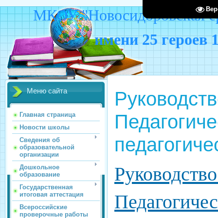
Вер
МКОУ "Новосидоровская ср
имени 25 героев 
Меню сайта
Руководств
Педагогиче
Главная страница
Новости школы
педагогиче
Сведения об
образовательной
организации
Руководств
Дошкольное
образование
Государственная
итоговая аттестация
Педагогичес
Всероссийские
проверочные работы