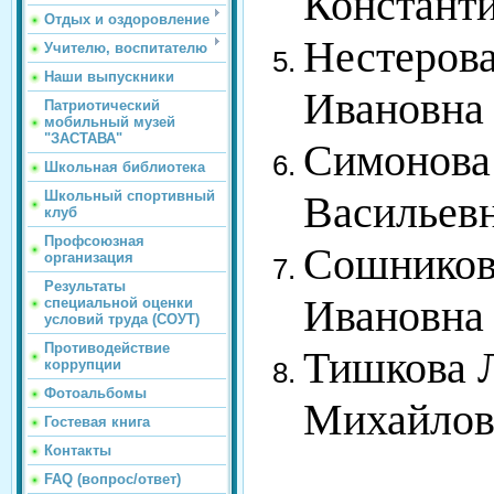
Констант
Отдых и оздоровление
Нестеров
Учителю, воспитателю
Наши выпускники
Ивановна
Патриотический
мобильный музей
"ЗАСТАВА"
Симонова
Школьная библиотека
Школьный спортивный
Васильев
клуб
Профсоюзная
Сошников
организация
Результаты
Ивановна
специальной оценки
условий труда (СОУТ)
Противодействие
Тишкова 
коррупции
Фотоальбомы
Михайлов
Гостевая книга
Контакты
FAQ (вопрос/ответ)