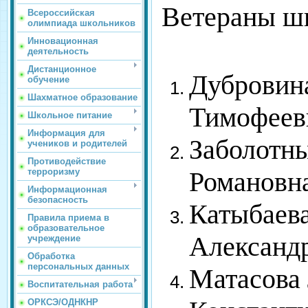
Ветераны ш
Всероссийская
олимпиада школьников
Инновационная
деятельность
Дистанционное
Дубровин
обучение
Шахматное образование
Тимофеев
Школьное питание
Информация для
Заболотн
учеников и родителей
Противодействие
терроризму
Романовн
Информационная
безопасность
Катыбаев
Правила приема в
образовательное
Александ
учреждение
Обработка
персональных данных
Матасова
Воспитательная работа
ОРКСЭ/ОДНКНР