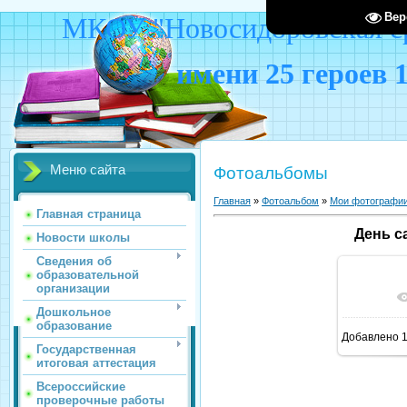
Вер
МКОУ "Новосидоровская ср
имени 25 героев 
Меню сайта
Фотоальбомы
Главная
»
Фотоальбом
»
Мои фотографи
Главная страница
День с
Новости школы
Сведения об
образовательной
организации
В ре
Дошкольное
образование
Добавлено
1
Государственная
итоговая аттестация
Всероссийские
проверочные работы