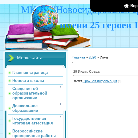
Вер
МКОУ "Новосидоровская ср
имени 25 героев 
Меню сайта
Главная
»
2020
»
Июль
29 Июля, Среда
Главная страница
Новости школы
10:08
Срочная информация
(0)
Сведения об
образовательной
организации
Дошкольное
образование
Государственная
итоговая аттестация
Всероссийские
проверочные работы