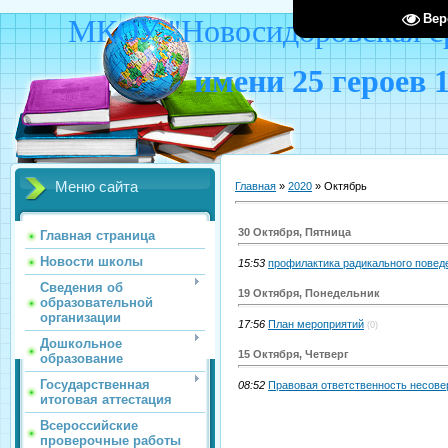
Вер
МКОУ "Новосидоровская ср
имени 25 героев 
Меню сайта
Главная
»
2020
»
Октябрь
30 Октября, Пятница
Главная страница
Новости школы
15:53
профилактика радикального повед
Сведения об
19 Октября, Понедельник
образовательной
организации
17:56
План мероприятий
(0)
Дошкольное
15 Октября, Четверг
образование
Государственная
08:52
Правовая ответственность несов
итоговая аттестация
Всероссийские
проверочные работы