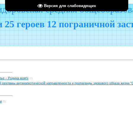
Версия для слабовидящих
оровская средняя общеобразов
 25 героев 12 пограничной за
ье – Родина моя!»
(0)
й рекламы антинаркотической направленности и пропаганды здорового образа жизни "
ти
(0)