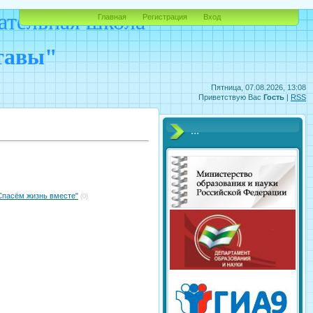
ательная школа
Главная
Регистрация
Вход
ставы"
Пятница, 07.08.2026, 13:08
Приветствую Вас
Гость
|
RSS
...
Спасём жизнь вместе"
(0)