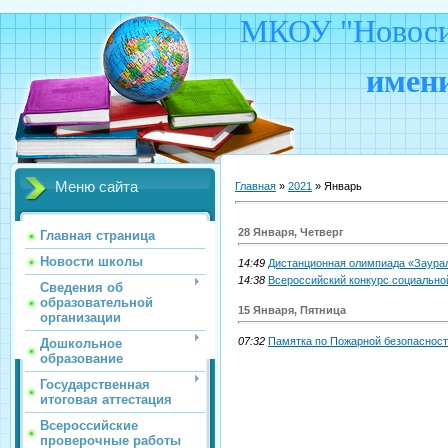
МКОУ "Новосид
имени
Меню сайта
Главная
»
2021
»
Январь
28 Января, Четверг
Главная страница
Новости школы
14:49
Дистанционная олимпиада «Заурал
14:38
Всероссийский конкурс социально
Сведения об
образовательной
15 Января, Пятница
организации
07:32
Памятка по Пожарной безопаснос
Дошкольное
образование
Государственная
итоговая аттестация
Всероссийские
проверочные работы