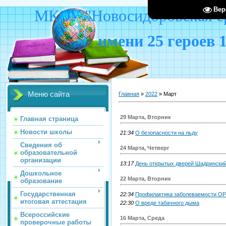
Вер
МКОУ "Новосидоровская ср
имени 25 героев 
Меню сайта
Главная
»
2022
»
Март
29 Марта, Вторник
Главная страница
Новости школы
21:34
О безопасности на льду
Сведения об
24 Марта, Четверг
образовательной
организации
13:17
День открытых дверей Шадрински
Дошкольное
22 Марта, Вторник
образование
Государственная
22:34
Профилактика заболеваемости О
итоговая аттестация
22:30
О вреде табачного дыма
Всероссийские
16 Марта, Среда
проверочные работы