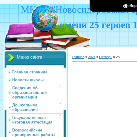
Вер
МКОУ "Новосидоровская ср
имени 25 героев 
Меню сайта
Главная
»
2021
»
Октябрь
»
28
Главная страница
Новости школы
Сведения об
образовательной
организации
Дошкольное
образование
Государственная
итоговая аттестация
Всероссийские
проверочные работы