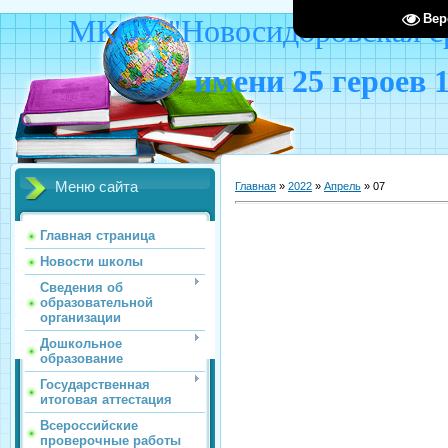
Вер
МКОУ "Новосидоровская ср
имени 25 героев 
Меню сайта
Главная
»
2022
»
Апрель
»
07
Главная страница
Новости школы
Сведения об
образовательной
организации
Дошкольное
образование
Государственная
итоговая аттестация
Всероссийские
проверочные работы