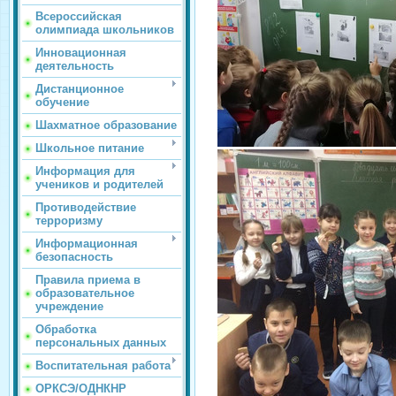
Всероссийская
олимпиада школьников
Инновационная
деятельность
Дистанционное
обучение
Шахматное образование
Школьное питание
Информация для
учеников и родителей
Противодействие
терроризму
Информационная
безопасность
Правила приема в
образовательное
учреждение
Обработка
персональных данных
Воспитательная работа
ОРКСЭ/ОДНКНР