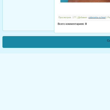
Просмотров
:
177
|
Добавил
:
sidorovka-school
|
Ре
Всего комментариев
:
0
Co