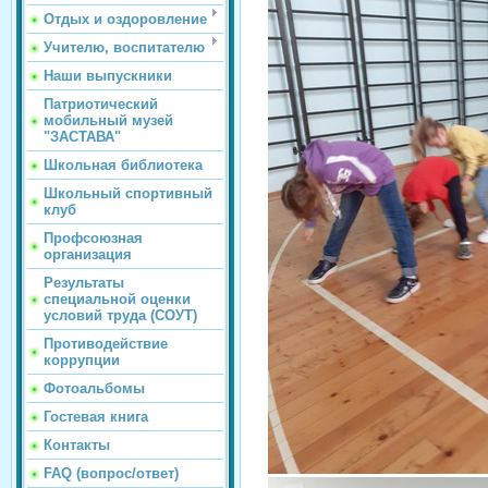
Отдых и оздоровление
Учителю, воспитателю
Наши выпускники
Патриотический
мобильный музей
"ЗАСТАВА"
Школьная библиотека
Школьный спортивный
клуб
Профсоюзная
организация
Результаты
специальной оценки
условий труда (СОУТ)
Противодействие
коррупции
Фотоальбомы
Гостевая книга
Контакты
FAQ (вопрос/ответ)