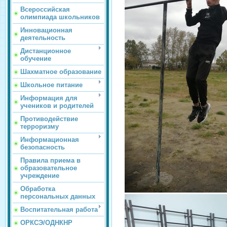
Всероссийская
олимпиада школьников
Инновационная
деятельность
Дистанционное
обучение
Шахматное образование
Школьное питание
Информация для
учеников и родителей
Противодействие
терроризму
Информационная
безопасность
Правила приема в
образовательное
учреждение
Обработка
персональных данных
Воспитательная работа
ОРКСЭ/ОДНКНР