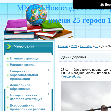
Вер
МКОУ "Новосидоровская ср
имени 25 героев 
Меню сайта
Главная
»
2021
»
Сентябрь
»
19
» День З
День Здоровья
Главная страница
Новости школы
17 сентября в школе прошел день
Сведения об
ГТО, а младшие классы играли в 
образовательной
Фотоальбоме
.
организации
Дошкольное
образование
Государственная
итоговая аттестация
Всероссийские
проверочные работы