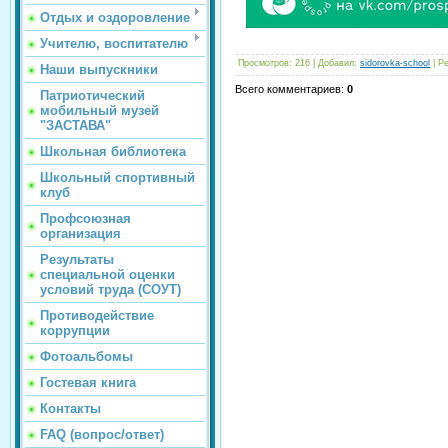
Отдых и оздоровление
Учителю, воспитателю
Просмотров
:
216
|
Добавил
:
sidorovka-school
|
Ре
Наши выпускники
Всего комментариев
:
0
Патриотический
мобильный музей
"ЗАСТАВА"
Школьная библиотека
Школьный спортивный
клуб
Профсоюзная
организация
Результаты
специальной оценки
условий труда (СОУТ)
Противодействие
коррупции
Фотоальбомы
Гостевая книга
Контакты
FAQ (вопрос/ответ)