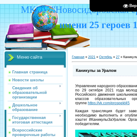
Вер
МКОУ "Новосидоровская ср
имени 25 героев 
Меню сайта
Главная
»
2021
»
Октябрь
»
27
» Каникул
Каникулы за Уралом
Главная страница
Новости школы
Управление народного образования
Сведения об
по 29 октября 2021 года молод
образовательной
Российского движения школьнико
организации
классов образовательных о
группе
https://vk.com/prospekt45
Дошкольное
образование
Каждая трансляция будет заве
необходимо выполнить и опублик
Государственная
хэштег #КаникулыЗаУралом. Орг
итоговая аттестация
победителям.
Всероссийские
проверочные работы