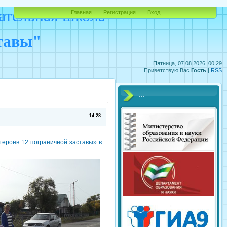
ательная школа
Главная
Регистрация
Вход
ставы"
Пятница, 07.08.2026, 00:29
Приветствую Вас
Гость
|
RSS
...
14:28
ероев 12 пограничной заставы» в