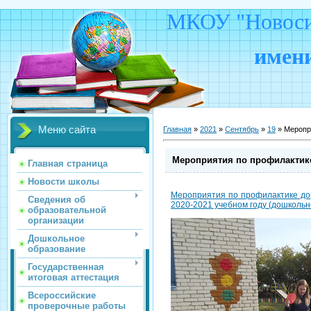
МКОУ "Новосид
имени
Меню сайта
Главная
»
2021
»
Сентябрь
»
19
» Меропр
Мероприятия по профилактике
Главная страница
Новости школы
Мероприятия по профилактике до
Сведения об
2020-2021 учебном году (дошколь
образовательной
организации
Дошкольное
образование
Государственная
итоговая аттестация
Всероссийские
проверочные работы