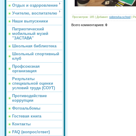
Отдых и оздоровление
Учителю, воспитателю
Просмотров
:
185
|
Добавил
:
sidorovka-school
|
Ре
Наши выпускники
Всего комментариев
:
0
Патриотический
мобильный музей
"ЗАСТАВА"
Школьная библиотека
Школьный спортивный
клуб
Профсоюзная
организация
Результаты
специальной оценки
условий труда (СОУТ)
Противодействие
коррупции
Фотоальбомы
Гостевая книга
Контакты
FAQ (вопрос/ответ)