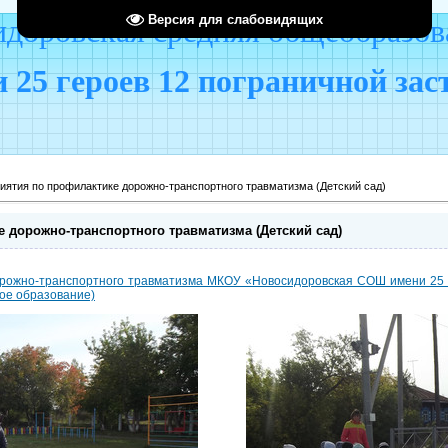
Версия для слабовидящих
оровская средняя общеобразов
 25 героев 12 пограничной за
иятия по профилактике дорожно-транспортного травматизма (Детский сад)
 дорожно-транспортного травматизма (Детский сад)
рожно-транспортного травматизма МКОУ «Новосидоровская СОШ имени 25 г
ное образование)