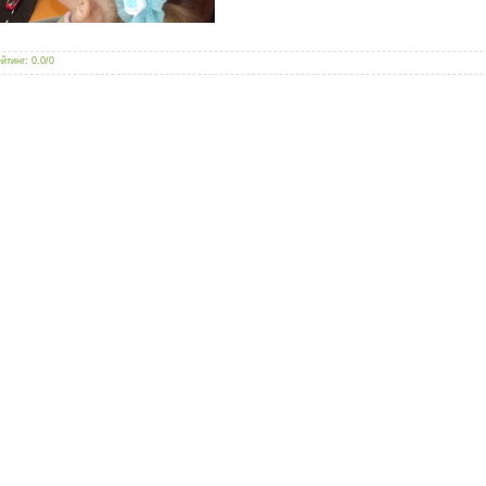
йтинг
:
0.0
/
0