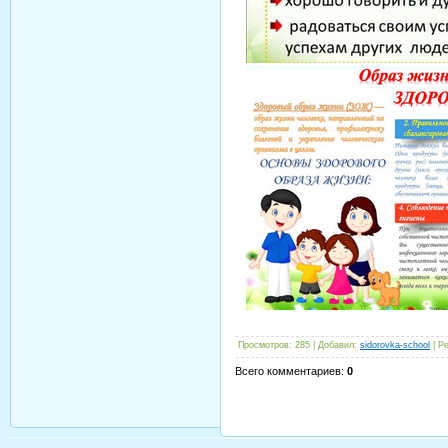
Просмотров
:
285
|
Добавил
:
sidorovka-school
|
Ре
Всего комментариев
:
0