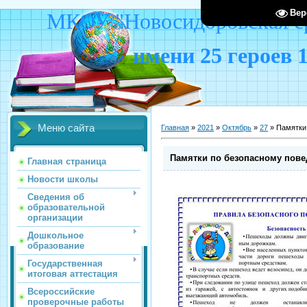
Вер
МКОУ "Новосидоровская ср
имени 25 героев 
Меню сайта
Главная
»
2021
»
Октябрь
»
27
» Памятки
Памятки по безопасному пов
Главная страница
Новости школы
Сведения об
образовательной
организации
Дошкольное
образование
Государственная
итоговая аттестация
Всероссийские
проверочные работы