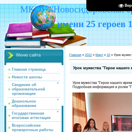
Вер
МКОУ "Новосидоровская ср
имени 25 героев 
Меню сайта
Главная
»
2022
»
Март
»
16
» Урок мужест
Урок мужества "Герои нашего
Главная страница
Новости школы
Урок мужества "Герои нашего врем
Сведения об
Подробная информация и ролик "Г
образовательной
организации
Дошкольное
образование
Государственная
итоговая аттестация
Всероссийские
проверочные работы