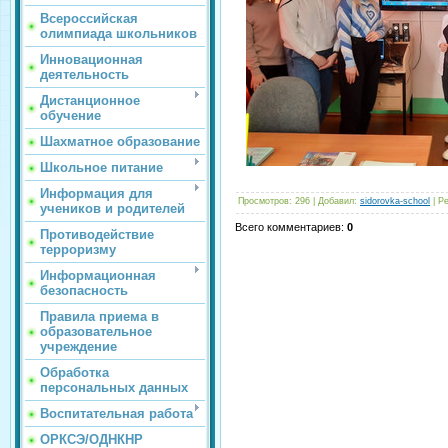
Всероссийская
олимпиада школьников
Инновационная
деятельность
Дистанционное
обучение
Шахматное образование
Школьное питание
Информация для
Просмотров
:
296
|
Добавил
:
sidorovka-school
|
Ре
учеников и родителей
Всего комментариев
:
0
Противодействие
терроризму
Информационная
безопасность
Правила приема в
образовательное
учреждение
Обработка
персональных данных
Воспитательная работа
ОРКСЭ/ОДНКНР