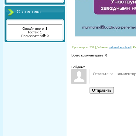
Статистика
Онлайн всего:
1
Гостей:
1
Пользователей:
0
Просмотров
:
337
|
Добавил
:
sidorovka-school
|
Ре
Всего комментариев
:
0
Войдите:
Отправить