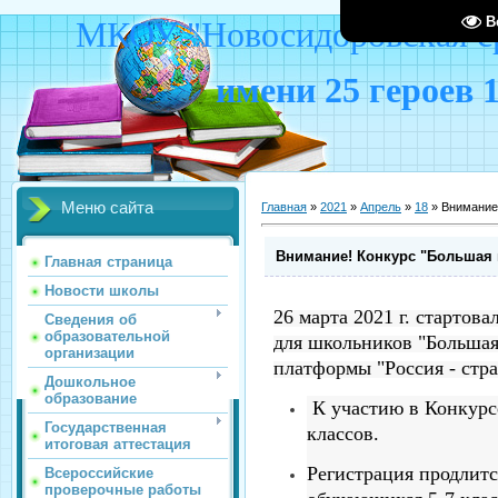
В
МКОУ "Новосидоровская ср
имени 25 героев 
Меню сайта
Главная
»
2021
»
Апрель
»
18
» Внимание
Внимание! Конкурс "Большая
Главная страница
Новости школы
26 марта 2021 г. стартов
Сведения об
образовательной
для школьников "Большая
организации
платформы "Россия - стр
Дошкольное
образование
К участию в Конкурс
Государственная
классов.
итоговая аттестация
Регистрация продлится
Всероссийские
проверочные работы