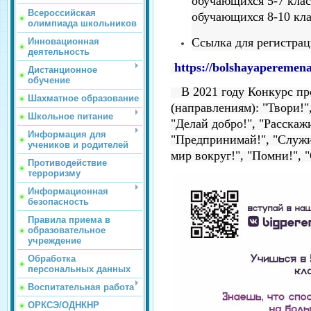
обучающихся 5-7 класс
Всероссийская
обучающихся 8-10 кла
олимпиада школьников
Ссылка для регистра
Инновационная
деятельность
https://bolshayaperemena
Дистанционное
обучение
В 2021 году Конкурс про
Шахматное образование
(направлениям): "Твори!",
Школьное питание
"Делай добро!", "Расскаж
Информация для
"Предпринимай!", "Служи
учеников и родителей
мир вокруг!", "Помни!", 
Противодействие
терроризму
Информационная
безопасность
Правила приема в
образовательное
учреждение
Обработка
персональных данных
Воспитательная работа
ОРКСЭ/ОДНКНР