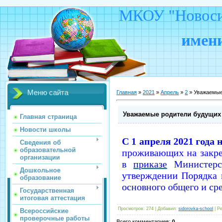
МКОУ "Новосид
имени
Меню сайта
Главная
»
2021
»
Апрель
»
2
» Уважаемые
Уважаемые родители будущих
Главная страница
Новости школы
С 1 апреля 2021 года 
Сведения об
образовательной
проживающих на закре
организации
в
приказе
Министерст
Дошкольное
утверждении Порядка 
образование
основного общего и ср
Государственная
итоговая аттестация
Просмотров
:
274
|
Добавил
:
sidorovka-school
|
Ре
Всероссийские
проверочные работы
Всего комментариев
:
0