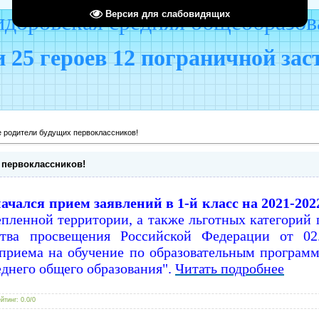
Версия для слабовидящих
оровская средняя общеобразов
 25 героев 12 пограничной за
 родители будущих первоклассников!
 первоклассников!
начался прием заявлений в 1-й класс на 2021-20
пленной территории, а также льготных категорий 
ва просвещения Российской Федерации от 0
приема на обучение по образовательным программ
еднего общего образования".
Читать подробнее
йтинг
:
0.0
/
0