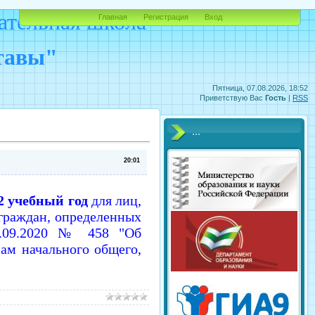
ательная школа
Главная
Регистрация
Вход
ставы"
Пятница, 07.08.2026, 18:52
Приветствую Вас
Гость
|
RSS
...
20:01
22 учебный год
для лиц,
граждан, определенных
2.09.2020 № 458 "Об
ам начального общего,