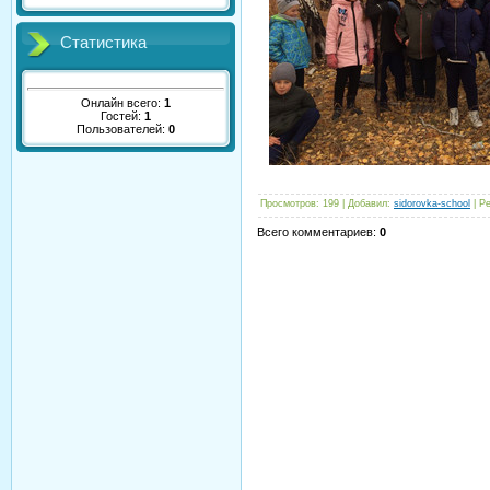
Статистика
Онлайн всего:
1
Гостей:
1
Пользователей:
0
Просмотров
:
199
|
Добавил
:
sidorovka-school
|
Ре
Всего комментариев
:
0