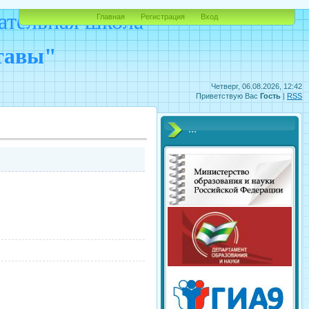
ательная школа
Главная
Регистрация
Вход
ставы"
Четверг, 06.08.2026, 12:42
Приветствую Вас
Гость
|
RSS
...