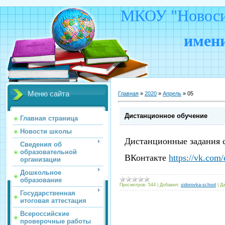
МКОУ "Новосид
имени
Меню сайта
Главная
»
2020
»
Апрель
»
05
Дистанционное обучение
Главная страница
Новости школы
Дистанционные задания с
Сведения об
образовательной
ВКонтакте
https://vk.com
организации
Дошкольное
образование
Просмотров:
544
|
Добавил:
sidorovka-school
|
Да
Государственная
итоговая аттестация
Всероссийские
проверочные работы