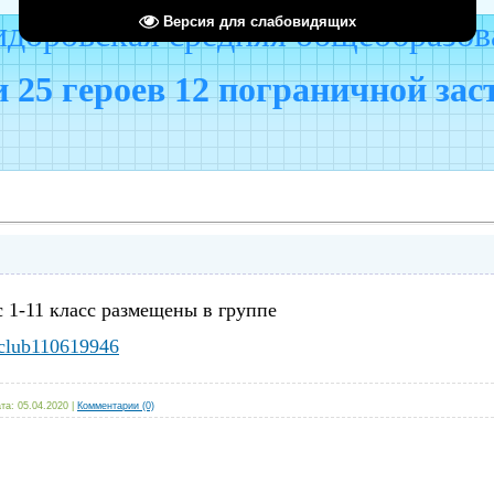
Версия для слабовидящих
оровская средняя общеобразов
 25 героев 12 пограничной за
 1-11 класс размещены в группе
/club110619946
та:
05.04.2020
|
Комментарии (0)