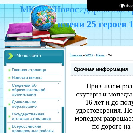
Вер
МКОУ "Новосидоровская ср
имени 25 героев 
Меню сайта
Главная
»
2020
»
Июль
»
29
Срочная информация
Главная страница
Новости школы
Призываем род
Сведения об
образовательной
скутеры и мопеды
организации
16 лет и до по
Дошкольное
образование
удостоверения. По
Государственная
мопедом разрешаетс
итоговая аттестация
по дороге на
Всероссийские
проверочные работы