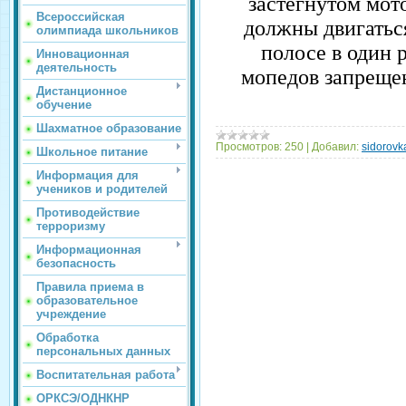
застегнутом мот
Всероссийская
должны двигатьс
олимпиада школьников
полосе в один 
Инновационная
деятельность
мопедов запреще
Дистанционное
обучение
Шахматное образование
Просмотров:
250
|
Добавил:
sidorovk
Школьное питание
Информация для
учеников и родителей
Противодействие
терроризму
Информационная
безопасность
Правила приема в
образовательное
учреждение
Обработка
персональных данных
Воспитательная работа
ОРКСЭ/ОДНКНР