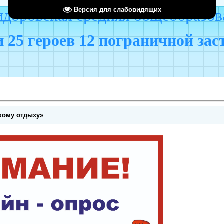
Версия для слабовидящих
оровская средняя общеобразов
 25 героев 12 пограничной за
кому отдыху»