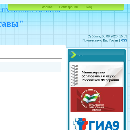
ательная школа
Главная
Регистрация
Вход
ставы"
Суббота, 08.08.2026, 15:33
Приветствую Вас
Гость
|
RSS
...