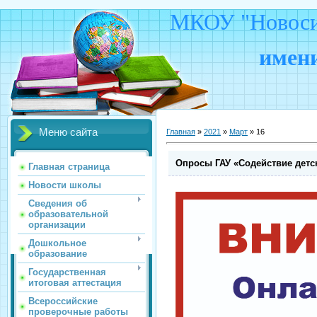
МКОУ "Новосид
имени
Меню сайта
Главная
»
2021
»
Март
»
16
Опросы ГАУ «Содействие детс
Главная страница
Новости школы
Сведения об
образовательной
организации
Дошкольное
образование
Государственная
итоговая аттестация
Всероссийские
проверочные работы