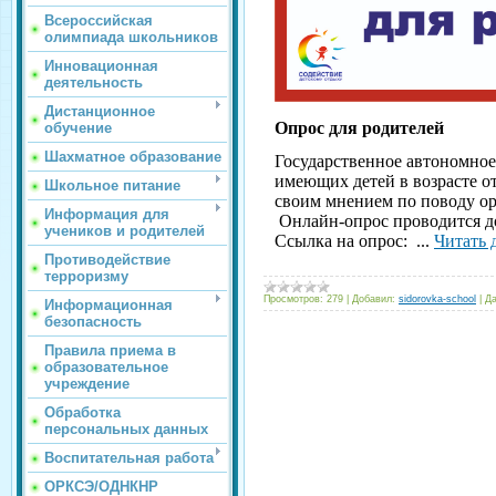
Всероссийская
олимпиада школьников
Инновационная
деятельность
Дистанционное
Опрос для родителей
обучение
Шахматное образование
Государственное автономное
имеющих детей в возрасте о
Школьное питание
своим мнением по поводу ор
Информация для
Онлайн-опрос проводится до
учеников и родителей
Ссылка на опрос:
...
Читать 
Противодействие
терроризму
Просмотров:
279
|
Добавил:
sidorovka-school
|
Да
Информационная
безопасность
Правила приема в
образовательное
учреждение
Обработка
персональных данных
Воспитательная работа
ОРКСЭ/ОДНКНР