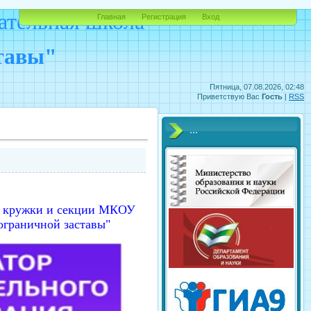
ательная школа
Главная
Регистрация
Вход
ставы"
Пятница, 07.08.2026, 02:48
Приветствую Вас
Гость
|
RSS
...
 в кружки и секции МКОУ
ограничной заставы"