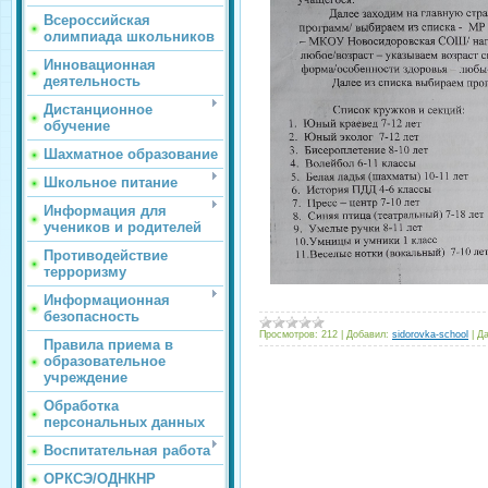
Всероссийская
олимпиада школьников
Инновационная
деятельность
Дистанционное
обучение
Шахматное образование
Школьное питание
Информация для
учеников и родителей
Противодействие
терроризму
Информационная
безопасность
Просмотров:
212
|
Добавил:
sidorovka-school
|
Да
Правила приема в
образовательное
учреждение
Обработка
персональных данных
Воспитательная работа
ОРКСЭ/ОДНКНР