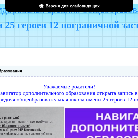
Версия для слабовидящих
оровская средняя общеобразов
 25 героев 12 пограничной за
бразования
Уважаемые родители!
 Навигатор дополнительного образования открыта запись
редняя общеобразовательная школа имени 25 героев 12 п