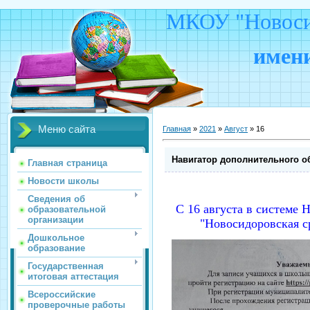
МКОУ "Новосид
имени
Меню сайта
Главная
»
2021
»
Август
»
16
Навигатор дополнительного о
Главная страница
Новости школы
Сведения об
С 16 августа в системе
образовательной
организации
"Новосидоровская с
Дошкольное
образование
Государственная
итоговая аттестация
Всероссийские
проверочные работы