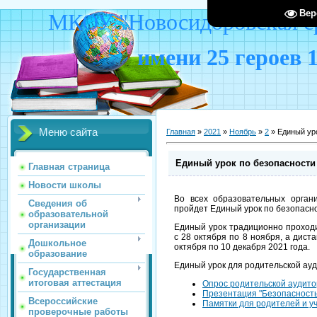
Вер
МКОУ "Новосидоровская ср
имени 25 героев 
Меню сайта
Главная
»
2021
»
Ноябрь
»
2
» Единый уро
Единый урок по безопасности 
Главная страница
Новости школы
Во всех образовательных орган
Сведения об
пройдет Единый урок по безопасн
образовательной
организации
Единый урок традиционно проходи
с 28 октября по 8 ноября, а дис
Дошкольное
октября по 10 декабря 2021 года.
образование
Единый урок для родительской ау
Государственная
итоговая аттестация
Опрос родительской аудито
Презентация "Безопасность
Всероссийские
Памятки для родителей и у
проверочные работы