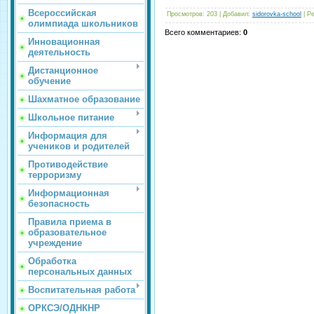
Всероссийская
Просмотров
:
203
|
Добавил
:
sidorovka-school
|
Ре
олимпиада школьников
Всего комментариев
:
0
Инновационная
деятельность
Дистанционное
обучение
Шахматное образование
Школьное питание
Информация для
учеников и родителей
Противодействие
терроризму
Информационная
безопасность
Правила приема в
образовательное
учреждение
Обработка
персональных данных
Воспитательная работа
ОРКСЭ/ОДНКНР