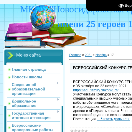
Вер
МКОУ "Новосидоровская ср
имени 25 героев 
Меню сайта
Главная
»
2021
»
Ноябрь
»
17
ВСЕРОССИЙСКИЙ КОНКУРС Г
Главная страница
Новости школы
ВСЕРОССИЙСКИЙ КОНКУРС ГЕН
Сведения об
с 05 октября по 23 ноября 2021
образовательной
https://edu.famiry.ru/konkurs/
организации
Участниками Конкурса могут стать 
специальных и высших учебных за
Дошкольное
работы обучающиеся могут предст
образование
в видеокадрах», «Семейная летоп
древо» и «Подкасты о нас». Член
Государственная
возрастной группе во всех номина
итоговая аттестация
Презентация
...
Читать дальше »
Всероссийские
проверочные работы