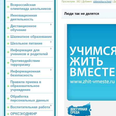
Просмотров:
342
|
Добавил:
sidorovka-school
|
Да
Всероссийская
олимпиада школьников
Люди так не делятся
Инновационная
деятельность
Дистанционное
обучение
Шахматное образование
Школьное питание
Информация для
учеников и родителей
Противодействие
терроризму
Информационная
безопасность
Правила приема в
образовательное
учреждение
Обработка
персональных данных
Воспитательная работа
ОРКСЭ/ОДНКНР