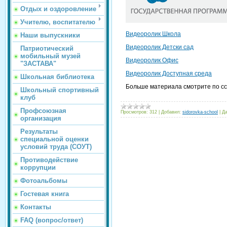
Отдых и оздоровление
Учителю, воспитателю
Видеоролик Школа
Наши выпускники
Видеоролик Детски сад
Патриотический
мобильный музей
Видеоролик Офис
"ЗАСТАВА"
Видеоролик Доступная среда
Школьная библиотека
Больше материала смотрите по с
Школьный спортивный
клуб
Профсоюзная
Просмотров:
312
|
Добавил:
sidorovka-school
|
Да
организация
Результаты
специальной оценки
условий труда (СОУТ)
Противодействие
коррупции
Фотоальбомы
Гостевая книга
Контакты
FAQ (вопрос/ответ)