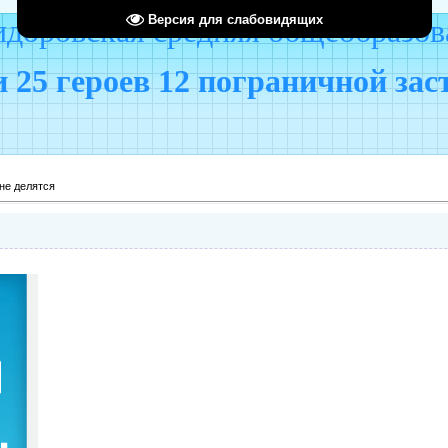
Версия для слабовидящих
оровская средняя общеобразов
 25 героев 12 пограничной за
не делятся