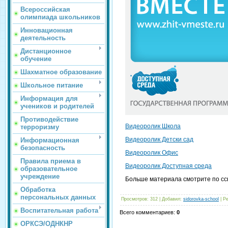
Всероссийская
олимпиада школьников
Инновационная
деятельность
Дистанционное
обучение
Шахматное образование
Школьное питание
Информация для
учеников и родителей
Противодействие
Видеоролик Школа
терроризму
Видеоролик Детски сад
Информационная
безопасность
Видеоролик Офис
Правила приема в
Видеоролик Доступная среда
образовательное
учреждение
Больше материала смотрите по с
Обработка
персональных данных
Просмотров
:
312
|
Добавил
:
sidorovka-school
|
Ре
Воспитательная работа
Всего комментариев
:
0
ОРКСЭ/ОДНКНР