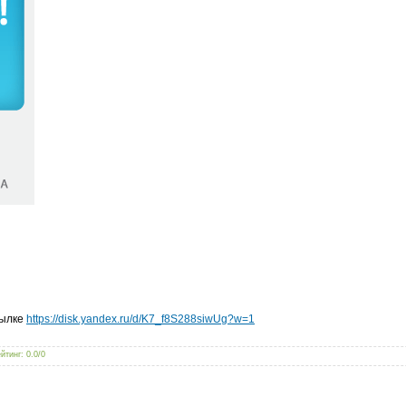
сылке
https://disk.yandex.ru/d/K7_f8S288siwUg?w=1
йтинг
:
0.0
/
0