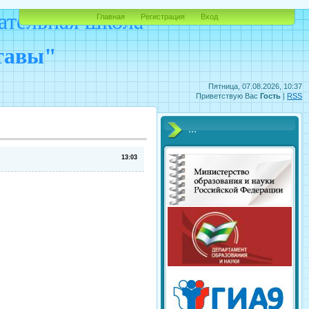
ательная школа
Главная
Регистрация
Вход
ставы"
Пятница, 07.08.2026, 10:37
Приветствую Вас
Гость
|
RSS
...
13:03