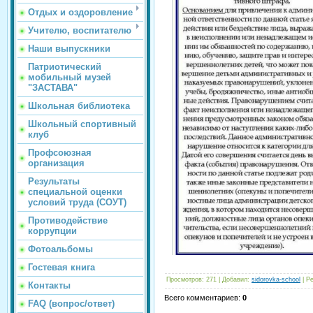
Отдых и оздоровление
Учителю, воспитателю
Наши выпускники
Патриотический
мобильный музей
"ЗАСТАВА"
Школьная библиотека
Школьный спортивный
клуб
Профсоюзная
организация
Результаты
специальной оценки
условий труда (СОУТ)
Противодействие
коррупции
Фотоальбомы
Гостевая книга
Просмотров
:
271
|
Добавил
:
sidorovka-school
|
Ре
Контакты
Всего комментариев
:
0
FAQ (вопрос/ответ)