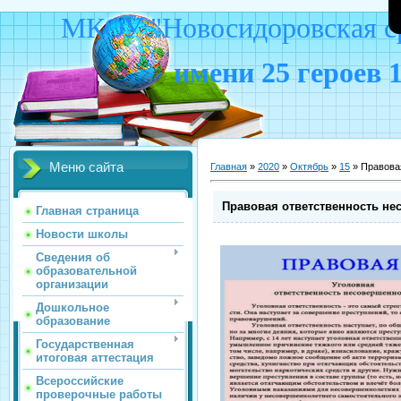
МКОУ "Новосидоровская ср
имени 25 героев 
Меню сайта
Главная
»
2020
»
Октябрь
»
15
» Правова
Правовая ответственность не
Главная страница
Новости школы
Сведения об
образовательной
организации
Дошкольное
образование
Государственная
итоговая аттестация
Всероссийские
проверочные работы