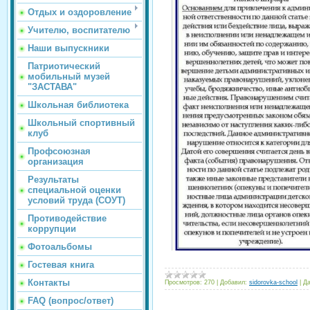
Отдых и оздоровление
Учителю, воспитателю
Наши выпускники
Патриотический
мобильный музей
"ЗАСТАВА"
Школьная библиотека
Школьный спортивный
клуб
Профсоюзная
организация
Результаты
специальной оценки
условий труда (СОУТ)
Противодействие
коррупции
Фотоальбомы
Гостевая книга
Контакты
Просмотров:
270
|
Добавил:
sidorovka-school
|
Да
FAQ (вопрос/ответ)