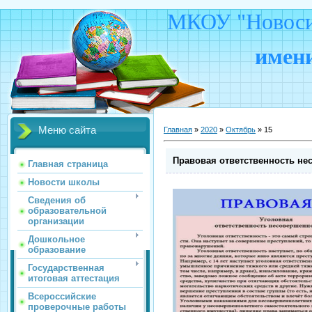
МКОУ "Новосид
имени
Меню сайта
Главная
»
2020
»
Октябрь
»
15
Правовая ответственность не
Главная страница
Новости школы
Сведения об
образовательной
организации
Дошкольное
образование
Государственная
итоговая аттестация
Всероссийские
проверочные работы