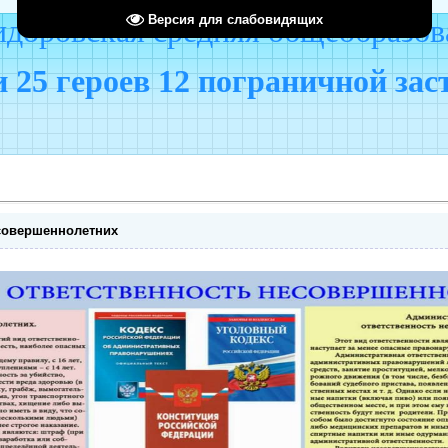
Версия для слабовидящих
оровская средняя общеобразов
 25 героев 12 пограничной за
совершеннолетних