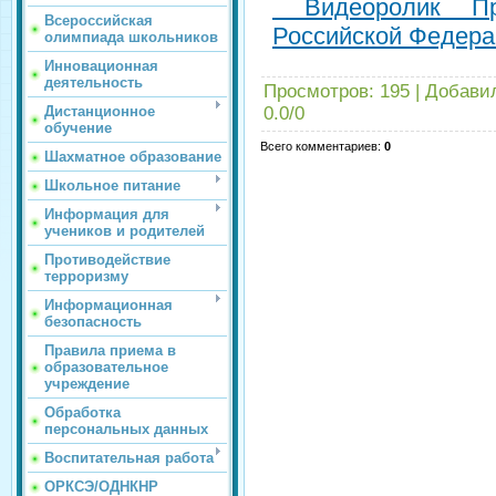
Видеоролик Пр
Всероссийская
Российской Федер
олимпиада школьников
Инновационная
деятельность
Просмотров
:
195
|
Добави
Дистанционное
0.0
/
0
обучение
Всего комментариев
:
0
Шахматное образование
Школьное питание
Информация для
учеников и родителей
Противодействие
терроризму
Информационная
безопасность
Правила приема в
образовательное
учреждение
Обработка
персональных данных
Воспитательная работа
ОРКСЭ/ОДНКНР