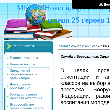
Вер
МКОУ "Новосидоровская ср
имени 25 героев 
Меню сайта
Главная
»
2021
»
Ноябрь
»
29
» Служба в
Служба в Вооруженных Силах
Главная страница
Новости школы
В целях прове
Сведения об
образовательной
ориентации и аг
организации
классов на выбор 
Дошкольное
образование
престижа Воор
Государственная
Федерации, разви
итоговая аттестация
воспитания молоде
Всероссийские
проверочные работы