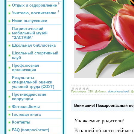
Отдых и оздоровление
Учителю, воспитателю
Наши выпускники
Патриотический
мобильный музей
"ЗАСТАВА"
Школьная библиотека
Школьный спортивный
клуб
Профсоюзная
организация
Результаты
специальной оценки
условий труда (СОУТ)
Просмотров:
218
|
Добавил:
sidorovka-school
|
Да
Противодействие
коррупции
Внимание! Пожароопасный пе
Фотоальбомы
Гостевая книга
Уважаемые родители!
Контакты
В нашей области сейчас 
FAQ (вопрос/ответ)