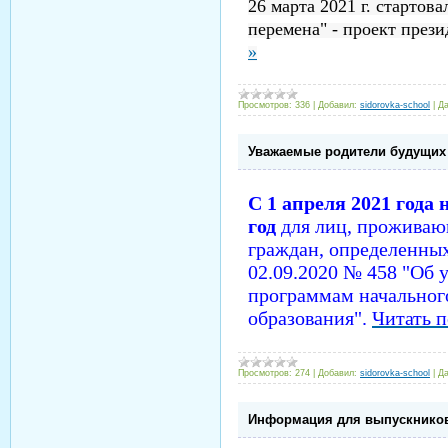
26 марта 2021 г. стартов
перемена" - проект през
»
Просмотров:
336
|
Добавил:
sidorovka-school
|
Да
Уважаемые родители будущих
С 1 апреля 2021 года
год
для лиц, проживающ
граждан, определенны
02.09.2020 № 458 "Об 
программам начального
образования".
Читать 
Просмотров:
274
|
Добавил:
sidorovka-school
|
Да
Информация для выпускников