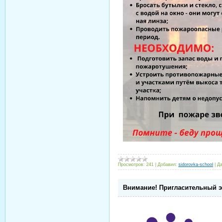
Просмотров:
241
|
Добавил:
sidorovka-school
|
Да
Внимание! Пригласительный 