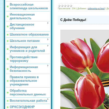
Всероссийская
олимпиада школьников
Просмотров:
234
|
Добавил:
sidorovka-school
|
Да
Инновационная
деятельность
С Днём Победы!
Дистанционное
обучение
Шахматное образование
Школьное питание
Информация для
учеников и родителей
Противодействие
терроризму
Информационная
безопасность
Правила приема в
образовательное
учреждение
Обработка
персональных данных
Воспитательная работа
ОРКСЭ/ОДНКНР