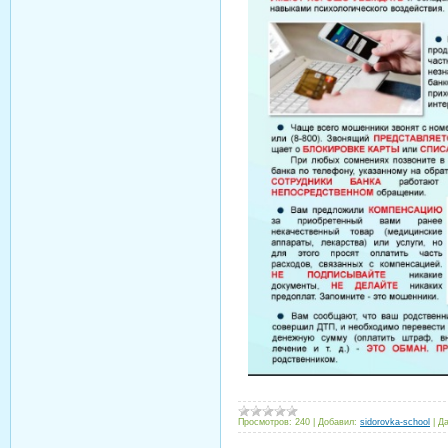
Просмотров:
240
|
Добавил:
sidorovka-school
|
Да