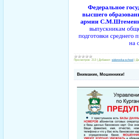
Федеральное госу
высшего образован
армии С.М.Штеменк
выпускникам обще
подготовки среднего 
на 
Просмотров:
213
|
Добавил:
sidorovka-school
|
Да
Внимание, Мошенники!