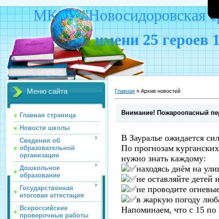
МКОУ "Новосидоровская ср
имени 25 героев 
Меню сайта
Главная
»
Архив новостей
Внимание! Пожароопасный пе
Главная страница
Новости школы
В Зауралье ожидается си
Сведения об
По прогнозам курганских
образовательной
организации
нужно знать каждому:
находясь днём на ули
Дошкольное
образование
не оставляйте детей
Государственная
не проводите огневые
итоговая аттестация
в жаркую погоду люб
Всероссийские
Напоминаем, что с 15 по
проверочные работы