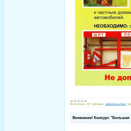
Просмотров:
207
|
Добавил:
sidorovka-school
|
Да
Внимание! Конкурс "Большая