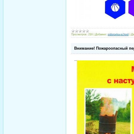
Просмотров:
216
|
Добавил:
sidorovka-school
|
Да
Внимание! Пожароопасный пе