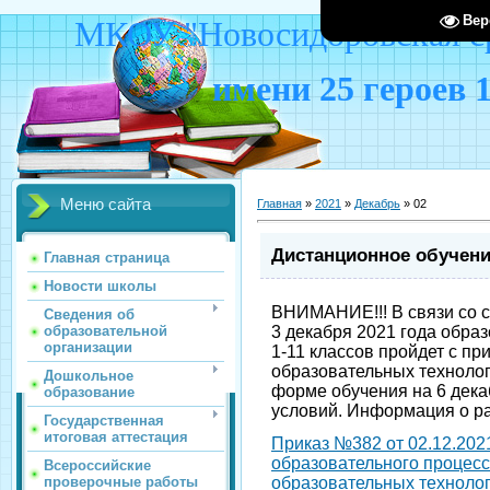
Вер
МКОУ "Новосидоровская ср
имени 25 героев 
Меню сайта
Главная
»
2021
»
Декабрь
»
02
Дистанционное обучен
Главная страница
Новости школы
ВНИМАНИЕ!!! В связи со 
Сведения об
образовательной
3 декабря 2021 года обра
организации
1-11 классов пройдет с п
образовательных технолог
Дошкольное
форме обучения на 6 дека
образование
условий. Информация о р
Государственная
итоговая аттестация
Приказ №382 от 02.12.202
образовательного процес
Всероссийские
проверочные работы
образовательных технолог