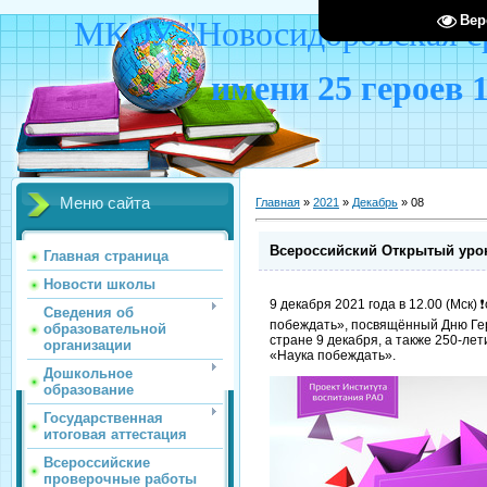
Вер
МКОУ "Новосидоровская ср
имени 25 героев 
Меню сайта
Главная
»
2021
»
Декабрь
»
08
Всероссийский Открытый урок
Главная страница
Новости школы
9 декабря 2021 года в 12.00 (Мск)
Сведения об
побеждать», посвящённый Дню Гер
образовательной
стране 9 декабря, а также 250-ле
организации
«Наука побеждать».
Дошкольное
образование
Государственная
итоговая аттестация
Всероссийские
проверочные работы