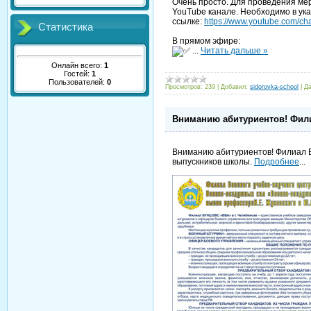
Очень просто. Для проведения 
YouTube канале. Необходимо в ук
ссылке:
https://www.youtube.com/
Статистика
В прямом эфире:
...
Читать дальше »
Онлайн всего:
1
Гостей:
1
Пользователей:
0
Просмотров:
239
|
Добавил:
sidorovka-school
|
Да
Вниманию абитуриентов! Фили
Вниманию абитуриентов! Филиал 
выпускников школы.
Подробнее
...