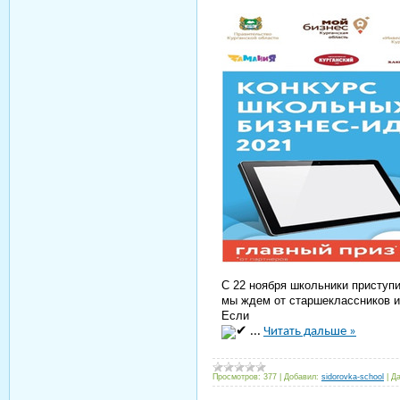
С 22 ноября школьники приступ
мы ждем от старшеклассников 
Если
...
Читать дальше »
Просмотров:
377
|
Добавил:
sidorovka-school
|
Да