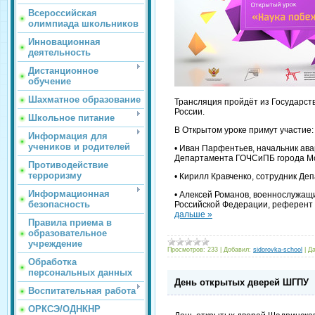
Всероссийская
олимпиада школьников
Инновационная
деятельность
Дистанционное
обучение
Шахматное образование
Трансляция пройдёт из Государст
России.
Школьное питание
В Открытом уроке примут участие:
Информация для
учеников и родителей
• Иван Парфентьев, начальник ав
Департамента ГОЧСиПБ города М
Противодействие
терроризму
• Кирилл Кравченко, сотрудник Д
Информационная
• Алексей Романов, военнослужащи
безопасность
Российской Федерации, референт
дальше »
Правила приема в
образовательное
учреждение
Просмотров:
233
|
Добавил:
sidorovka-school
|
Да
Обработка
персональных данных
День открытых дверей ШГПУ
Воспитательная работа
ОРКСЭ/ОДНКНР