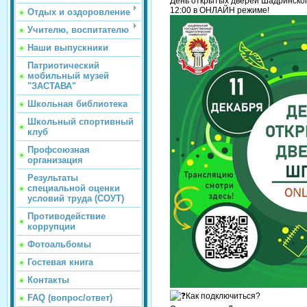
День открытых дверей Шадринского
12:00 в ОНЛАЙН режиме!
Отдых и оздоровление
Учителю, воспитателю
Наши выпускники
Патриотический
мобильный музей
"ЗАСТАВА"
Школьная библиотека
Школьный спортивный
клуб
Профсоюзная
организация
Результаты
специальной оценки
условий труда (СОУТ)
Противодействие
коррупции
Фотоальбомы
Гостевая книга
Контакты
Как подключиться?
FAQ (вопрос/ответ)