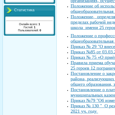
организациях, осуще
Положение об исполь
Статистика
общеобразовательная 
Положение, определяю
пределах рабочей не
Онлайн всего:
1
школа имени 25 герое
Гостей:
1
Пользователей:
0
Положение о професс
общеобразовательная 
Приказ № 29 "О внес
Приказ №85 от 03.03.
Приказ № 75 «О приём
Правила приема обуч
25 героев 12 пограни
Постановление о зак
района, реализующих 
общего образования, 
Постановление о плат
муниципальных казен
Приказ №79 "Об изме
Приказ № 130 " О ре
2021 уч. году