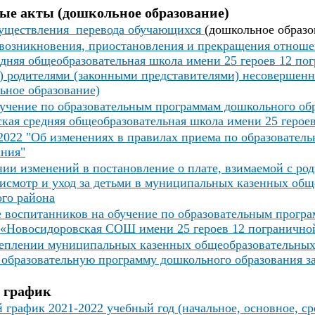
ые акты
(д
ошкольное образование)
существления перевода обучающихся
(дошкольное образо
возникновения, приостановления и прекращения отно
дняя общеобразовательная школа имени 25 героев 12 пог
) родителями (законными представителями) несовершен
ьное образование)
бучение по образовательным программам дошкольного об
ая средняя общеобразовательная школа имени 25 герое
2022 "Об изменениях в правилах приема по образовател
ания"
ии изменений в постановление о плате, взимаемой с род
рисмотр и уход за детьми в муниципальных казенных об
ого района
 воспитанников на обучение по образовательным прогр
«Новосидоровская СОШ имени 25 героев 12 погранично
реплении муниципальных казенных общеобразовательных
 образовательную программу дошкольного образования з
 график
график 2021-2022 учебный год (начальное, основное, ср