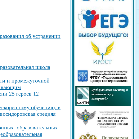
разования об устранении
разовательная школа
сти и промежуточной
вивающим
ни 25 героев 12
ускоренному обучению, в
осидоровская средняя
ионных образовательных
еобразовательная