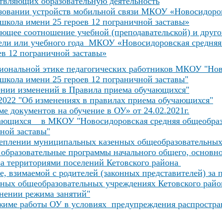
ствляющих образовательную деятельность
зовании устройств мобильной связи МКОУ «Новосидоров
школа имени 25 героев 12 пограничной заставы»
щее соотношение учебной (преподавательской) и друго
дели или учебного года МКОУ «Новосидоровская средняя
в 12 пограничной заставы»
иональной этике педагогических работников МКОУ "Нов
школа имени 25 героев 12 пограничной заставы"
ении изменений в Правила приема обучающихся"
2022 "Об изменениях в правилах приема обучающихся"
е документов на обучение в ОУ» от 24.02.2021г.
ающихся в МКОУ "Новосидоровская средняя общеобраз
чной заставы"
реплении муниципальных казенных общеобразовательных
образовательные программы начального общего, основно
за территориями поселений Кетовского района
е, взимаемой с родителей (законных представителей) за п
ных общеобразовательных учреждениях Кетовского райо
нении режима занятий"
жиме работы ОУ в условиях предупреждения распростран