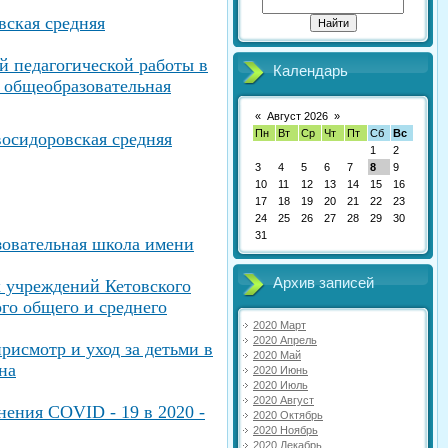
ская средняя
й педагогической работы в
Календарь
 общеобразовательная
«
Август 2026
»
Пн
Вт
Ср
Чт
Пт
Сб
Вс
осидоровская средняя
1
2
3
4
5
6
7
8
9
10
11
12
13
14
15
16
17
18
19
20
21
22
23
24
25
26
27
28
29
30
31
овательная школа имени
Архив записей
 учреждений Кетовского
го общего и среднего
2020 Март
2020 Апрель
рисмотр и уход за детьми в
2020 Май
на
2020 Июнь
2020 Июль
2020 Август
ения COVID - 19 в 2020 -
2020 Октябрь
2020 Ноябрь
2020 Декабрь