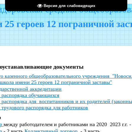
Версия для слабовидящих
оровская средняя общеобразов
 25 героев 12 пограничной за
воустанавливающие документы
о казенного общеобразовательного учреждения "Новоси
школа имени 25 героев 12 пограничной заставы"
ударственной аккредитации
 распорядка о
бучающихся
 распорядка для воспитанников и их родителей (законны
 трудового распорядка
для работников
р
ор
между работодателем и работниками на 2020 2023 г.г. -
ор
- 2 часть
Коллективный договор
- 3 часть