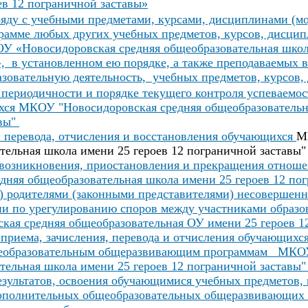
в 12 пограничной заставы»
яду с учебными предметами, курсами, дисциплинами (м
рамме любых других учебных предметов, курсов, дисцип
У «Новосидоровская средняя общеобразовательная школ
, в установленном ею порядке, а также преподаваемых в
овательную деятельность, учебных предметов, курсов,
 периодичности и порядке текущего контроля успеваемо
хся
МКОУ "Новосидоровская средняя общеобразовательн
авы"
 перевода, отчисления и восстановления обучающихся
М
тельная школа имени 25 героев 12 пограничной заставы"
возникновения, приостановления и прекращения отно
дняя общеобразовательная школа имени 25 героев 12 пог
) родителями (законными представителями) несовершен
и по урегулированию споров между участниками образ
ая средняя общеобразовательная ОУ имени 25 героев 1
приема, зачисления, перевода и отчисления обучающихся
еобразовательным общеразвивающим программам МКОУ
тельная школа имени 25 героев 12 пограничной заставы
езультатов, освоения обучающимися учебных предметов,
 дополнительных общеобразовательных общеразвивающих 