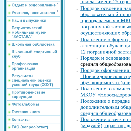
школа имени 25 герое
Отдых и оздоровление
Порядок освоения нар
Учителю, воспитателю
образовательной прог
преподаваемых в МКО
Наши выпускники
пограничной заставы»
Патриотический
осуществляющих образ
мобильный музей
"ЗАСТАВА"
Положение о формах,
Школьная библиотека
аттестации обучающи
12 пограничной заст
Школьный спортивный
клуб
Порядок и основании
средняя общеобразова
Профсоюзная
организация
Порядок оформления 
"Новосидоровская сре
Результаты
специальной оценки
обучающимися и (или
условий труда (СОУТ)
Положение о комисси
Противодействие
МКОУ «Новосидоровск
коррупции
Положение о порядке 
Фотоальбомы
дополнительным общ
Гостевая книга
средняя общеобразова
Положение о зачете р
Контакты
(модулей), практик,
FAQ (вопрос/ответ)