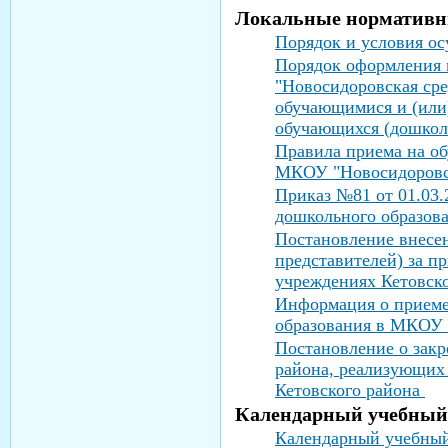
Локальные нормативн
Порядок и условия о
Порядок оформления 
"Новосидоровская сре
обучающимися и (или
обучающихся
(дошкол
Правила приема на о
МКОУ "Новосидоровск
Приказ №81 от 01.03.
дошкольного образов
Постановление внесен
представителей) за п
учреждениях Кетовск
Информация о приеме
образования в МКОУ 
Постановление о зак
района, реализующих
Кетовского района
Календарный учебный
Календарный учебный 