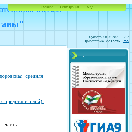
ательная школа
Главная
Регистрация
Вход
ставы"
Суббота, 08.08.2026, 15:22
Приветствую Вас
Гость
|
RSS
...
доровская средняя
х представителей)
 1 часть