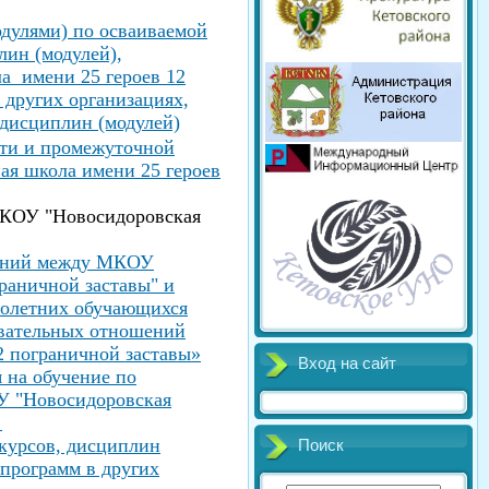
одулями) по осваиваемой
лин (модулей),
а имени 25 героев 12
 других организациях,
 дисциплин (модулей)
сти и промежуточной
ая школа имени 25 героев
КОУ "Новосидоровская
шений между МКОУ
раничной заставы" и
нолетних обучающихся
овательных отношений
2 пограничной заставы»
Вход на сайт
 на обучение по
 "Новосидоровская
"
 курсов, дисциплин
Поиск
программ в других