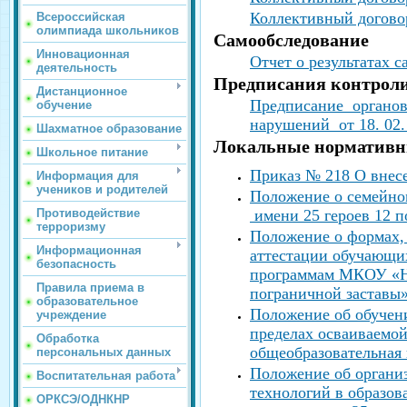
Коллективный догово
Всероссийская
олимпиада школьников
Самообследование
Инновационная
Отчет о результатах с
деятельность
Предписания контрол
Дистанционное
Предписание органов
обучение
нарушений от 18. 02. 
Шахматное образование
Локальные нормативн
Школьное питание
Приказ № 218 О внесе
Информация для
учеников и родителей
Положение о семейно
Противодействие
имени 25 героев 12 п
терроризму
Положение о формах,
Информационная
аттестации обучающи
безопасность
программам МКОУ «Но
Правила приема в
пограничной заставы
образовательное
Положение об обучени
учреждение
пределах осваиваемо
Обработка
общеобразовательная 
персональных данных
Положение об органи
Воспитательная работа
технологий в образо
ОРКСЭ/ОДНКНР