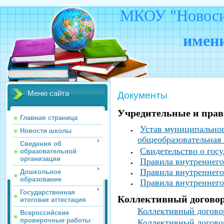
МКОУ "Новосид
имени
Меню сайта
Документы
Учредительные и пра
Главная страница
Устав муниципальног
Новости школы
общеобразовательная 
Сведения об
Свидетельство о гос
образовательной
организации
Правила внутреннего
Правила внутреннего
Дошкольное
образование
Правила внутреннего
Государственная
Коллективный догово
итоговая аттестация
Коллективный догов
Всероссийские
проверочные работы
Коллективный догов