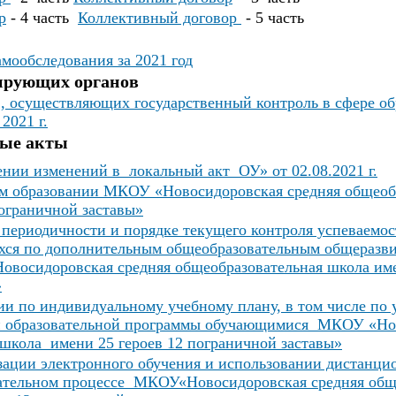
р
- 4 часть
Коллективный договор
- 5 часть
амообследования за 2021 год
ирующих органов
, осуществляющих государственный контроль в сфере об
2021 г.
ые акты
нии изменений в локальный акт ОУ» от 02.08.2021 г.
м образовании МКОУ «Новосидоровская средняя общеоб
ограничной заставы»
 периодичности и порядке текущего контроля успеваемо
хся по дополнительным общеобразовательным общераз
восидоровская средняя общеобразовательная школа име
»
и по индивидуальному учебному плану, в том числе по 
й образовательной программы обучающимися МКОУ «Нов
школа имени 25 героев 12 пограничной заставы»
зации электронного обучения и использовании дистанц
вательном процессе МКОУ«Новосидоровская средняя общ